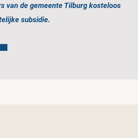
rs van de gemeente Tilburg
kosteloos
elijke subsidi
e
.